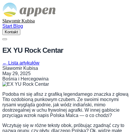
Sławomir Kubisa
Start
Blog
Kontakt
EX YU Rock Centar
←
Lista artykułów
Sławomir Kubisa
May 29, 2025
Bośnia i Hercegowina
Podoba mi się afisz z grafiką legendarnego znaczka z głową
Tito ozdobioną punkowym czubem. Ze swoimi mocnymi
rysami wygląda godnie, jak wódz indiański, mimo
dostrzegalnej w uchu frywolnej agrafki. W innej gablocie
przyciąga wzrok napis Polska Malca — o co chodzi?
Wczytuję się w różne teksty obok, próbując zgadnąć czy to
nazwa grupy, czy płyty, dlaczego Polska? Ok, widzę małe