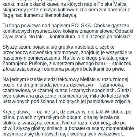
kartki, może okładki kaset, na których napis Polska Malca
skojarzony jest z naszym kultowym znakiem Solidarności z
flagą nad tłumem z liter solidarycą.
Tu flaga powiewa nad napisem POLSKA. Obok w gąszczu
komiksowych rysuneczków kolejne znajome słowa: Odpadki
Cywilizacji. No tak — kontrkultura, ale dlaczego po polsku?
Słyszę szum, pojawia się grupka nastolatek, szybko
przechodzą słoweńską alternatywę, znajduję je wszystkie w
następnym pomieszczeniu. Na tle wielkiego plakatu grupy
Zabranjeno Pušenje, z wnętrzem piwnego baru — stoliczek
z kraciastą ceratą i ośmioma pustymi butelkami po piwie.
Na jednym krześle siedzi tekturowy Mefisto w rozluźnionej
pozie, na drugim siada jedna z dziewczyn — czarnooka,
czarnowłosa, w czarnej kurtce i czarnych spodniach. Siedzi
wyprostowana grzecznie i uśmiecha się miło do koleżanek
ustawionych pod ścianą i robiących jej pamiątkowe zdjęcia.
Kręcę głową — oj, nie tak, dziewczyny, nie tak! W klubie, po
ośmiu piwach z tym miłym chłopcem, ona by leżała na
stoliku z twarzą na ceracie. Nie od razu rozumieją, ale po
chwili słyszę głośny śmiech, a bohaterka sceny momentalnie
przymierza się do nowych ujęć według tych wskazówek.