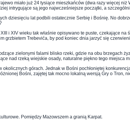
ajewo miało już 24 tysiące mieszkańców (dwa razy więcej niż W
iej intrygujące są jego najwcześniejsze początki, a szczególn
h dziesięciu lat podbili ostatecznie Serbię i Bośnię. No dobrz
?
 XIII i XIV wieku tak właśnie opisywano te puste, czekające na 
grzbietem Trebevića, by pod koniec dnia jarzyć się czerwienią
odzące zielonymi falami blisko rzeki, gdzie na obu brzegach ż
ejące nad rzeką wiejskie osady, naturalne piękno tego miejsca
one w okolicznych górach. Jednak w Bośni pochłoniętej konkuren
różnionej Bośni, zajętej tak mocno lokalną wersją Gry o Tron, ni
je kulturowe. Pomiędzy Mazowszem a granią Karpat.