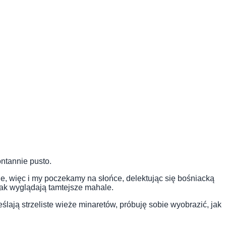
ontannie pusto.
ne, więc i my poczekamy na słońce, delektując się bośniacką
 jak wyglądają tamtejsze mahale.
ślają strzeliste wieże minaretów, próbuję sobie wyobrazić, jak