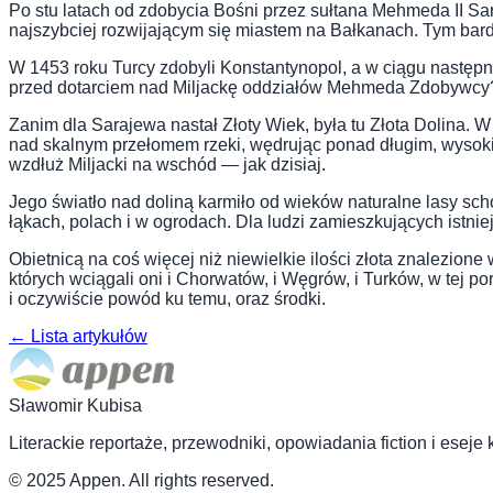
Po stu latach od zdobycia Bośni przez sułtana Mehmeda II Sar
najszybciej rozwijającym się miastem na Bałkanach. Tym bardz
W 1453 roku Turcy zdobyli Konstantynopol, a w ciągu następnyc
przed dotarciem nad Miljackę oddziałów Mehmeda Zdobywcy
Zanim dla Sarajewa nastał Złoty Wiek, była tu Złota Dolina. W
nad skalnym przełomem rzeki, wędrując ponad długim, wysokim 
wzdłuż Miljacki na wschód — jak dzisiaj.
Jego światło nad doliną karmiło od wieków naturalne lasy sch
łąkach, polach i w ogrodach. Dla ludzi zamieszkujących istni
Obietnicą na coś więcej niż niewielkie ilości złota znalezi
których wciągali oni i Chorwatów, i Węgrów, i Turków, w tej po
i oczywiście powód ku temu, oraz środki.
←
Lista artykułów
Sławomir Kubisa
Literackie reportaże, przewodniki, opowiadania fiction i ese
© 2025 Appen. All rights reserved.