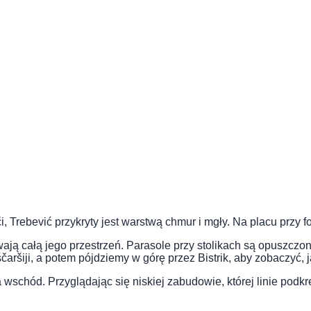
Trebević przykryty jest warstwą chmur i mgły. Na placu przy f
wają całą jego przestrzeń. Parasole przy stolikach są opuszczo
čaršiji, a potem pójdziemy w górę przez Bistrik, aby zobaczyć,
schód. Przyglądając się niskiej zabudowie, której linie podkre