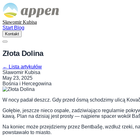
Sławomir Kubisa
Start
Blog
Kontakt
Złota Dolina
←
Lista artykułów
Sławomir Kubisa
May 23, 2025
Bośnia i Hercegowina
W nocy padał deszcz. Gdy przed ósmą schodzimy ulicą Kovači, 
Gołębie, jeszcze nieco ospałe, zadziwiająco regularnie pokry
kawą. Plan na dzisiaj jest prosty — najpierw spacer wokół Baš
Na koniec może przejdziemy przez Bentbašę, wzdłuż rzeki, na w
powstawało to miasto.