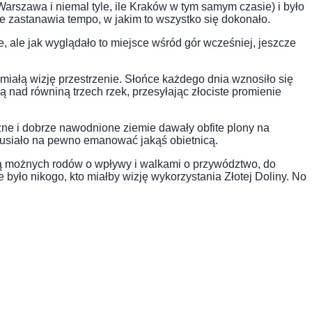
arszawa i niemal tyle, ile Kraków w tym samym czasie) i było
ie zastanawia tempo, w jakim to wszystko się dokonało.
e, ale jak wyglądało to miejsce wśród gór wcześniej, jeszcze
śmiałą wizję przestrzenie. Słońce każdego dnia wznosiło się
 nad równiną trzech rzek, przesyłając złociste promienie
yzne i dobrze nawodnione ziemie dawały obfite plony na
 musiało na pewno emanować jakąś obietnicą.
cją możnych rodów o wpływy i walkami o przywództwo, do
e było nikogo, kto miałby wizję wykorzystania Złotej Doliny. No